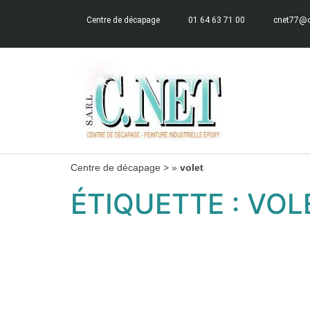
Centre de décapage
01 64 63 71 00
cnet77@o
Centre de décapage >
»
volet
ÉTIQUETTE :
VOL