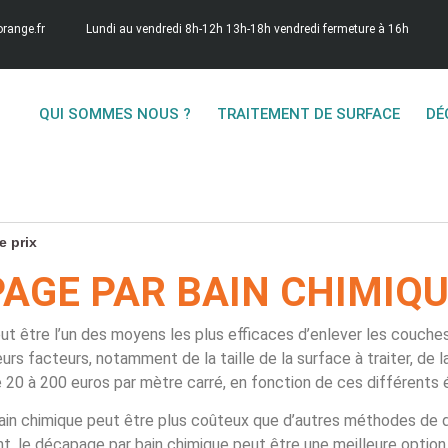
range.fr
Lundi au vendredi 8h-12h 13h-18h vendredi fermeture à 16h
QUI SOMMES NOUS ?
TRAITEMENT DE SURFACE
DÉ
e prix
AGE PAR BAIN CHIMIQU
t être l’un des moyens les plus efficaces d’enlever les couches
s facteurs, notamment de la taille de la surface à traiter, de l
 de 20 à 200 euros par mètre carré, en fonction de ces différents
bain chimique peut être plus coûteux que d’autres méthodes de 
t, le décapage par bain chimique peut être une meilleure option