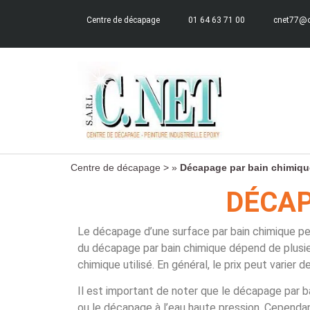
Centre de décapage
01 64 63 71 00
cnet77@o
Centre de décapage >
»
Décapage par bain chimiqu
DÉCAP
Le décapage d’une surface par bain chimique peu
du décapage par bain chimique dépend de plusieur
chimique utilisé. En général, le prix peut varier
Il est important de noter que le décapage par 
ou le décapage à l’eau haute pression. Cependan