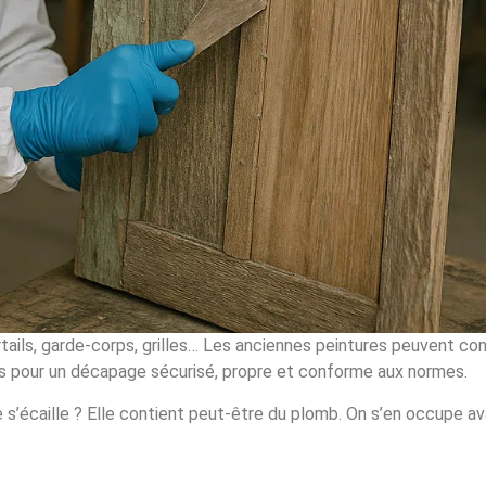
rtails, garde-corps, grilles… Les anciennes peintures peuvent co
s pour un décapage sécurisé, propre et conforme aux normes.
 s’écaille ? Elle contient peut-être du plomb. On s’en occupe ava