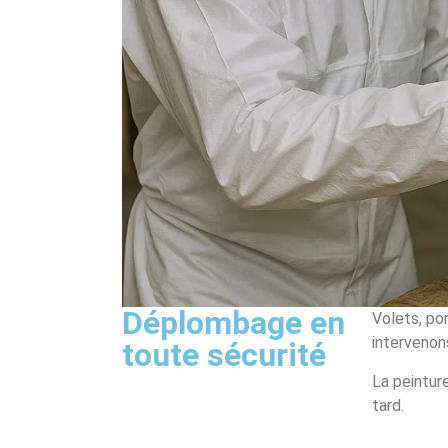
Déplombage en
Volets, po
intervenon
toute sécurité
La peinture
tard.