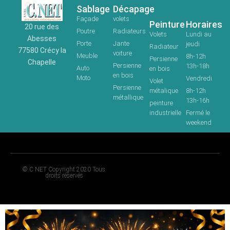
Sablage
Décapage
Façade
volets
Peinture
Horaires
20 rue des
Poutre
Radiateurs
Volets
Lundi au
Abesses
Porte
Jante
jeudi
Radiateur
77580 Crécy la
voiture
Meuble
8h-12h
Persienne
Chapelle
Persienne
13h-18h
Auto
en bois
en bois
Moto
Vendredi
Volet
Persienne
métalique
8h-12h
métallique
13h-16h
peinture
industrielle
Fermé le
weekend
© C NET Copyright 2020 Tous
droits réservés