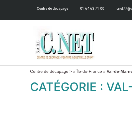
Centre de décapage
01 64 63 71 00
cnet77@o
Centre de décapage >
»
Île-de-France
»
Val-de-Marn
CATÉGORIE :
VAL